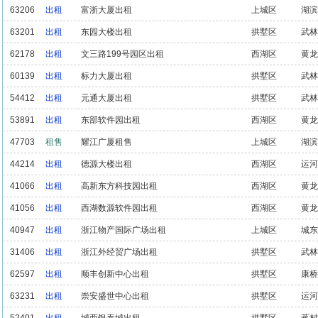
63206
出租
富浙大厦出租
上城区
湖滨
63201
出租
东园大楼出租
拱墅区
武林
62178
出租
文三路199号园区出租
西湖区
黄龙
60139
出租
标力大厦出租
拱墅区
武林
54412
出租
元通大厦出租
拱墅区
武林
53891
出租
东部软件园出租
西湖区
黄龙
47703
租售
耀江广厦租售
上城区
湖滨
44214
出租
德源大楼出租
西湖区
运河
41066
出租
高新东方科技园出租
西湖区
黄龙
41056
出租
西湖数源软件园出租
西湖区
黄龙
40947
出租
浙江物产国际广场出租
上城区
城东
31406
出租
浙江外经贸广场出租
拱墅区
武林
62597
出租
顺丰创新中心出租
拱墅区
康桥
63231
出租
崇安盛世中心出租
拱墅区
运河