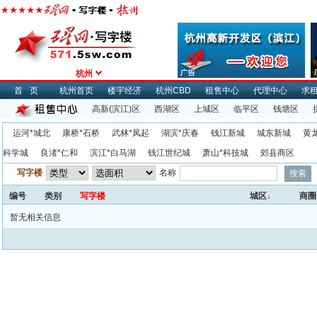
杭州
首页
杭州首页
楼宇经济
杭州CBD
租售中心
代理中心
求
高新(滨江)区
西湖区
上城区
临平区
钱塘区
运河*城北
康桥*石桥
武林*凤起
湖滨*庆春
钱江新城
城东新城
黄
科学城
良渚*仁和
滨江*白马湖
钱江世纪城
萧山*科技城
郊县商区
写字楼
名称
编号
类别
写字楼
城区
↓
商圈
暂无相关信息