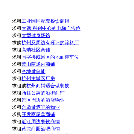
求租
工业园区配套餐饮商铺
求租
大远·科创中心的电梯广告位
求租
大型健身场馆
求购
杭州及周边有环评的涂料厂
求租
高端社区商铺
求租
写字楼或园区的地面停车位
求租
萧山商场内商铺
求租
空地做储能
求租
杭州主城区厂房
求租购
杭州商铺适合做餐饮
求租
商住公寓的沿街商铺
求租
景区周边的酒店物业
求租
合适做酒吧的物业
求购
开发商尾盘商铺
求租
近江周边餐饮商铺
求租
黄龙商圈酒吧商铺