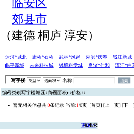
临安区
郊县市
（建德 桐庐 淳安）
运河*城北
康桥*石桥
武林*凤起
湖滨*庆春
钱江新城
临平新城
未来科技城
钱塘科学城
良渚*仁和
滨江*白
写字楼
名称
编号
类别
写字楼
城区
↓
商圈
面积
↑↓
价格
↑↓
暂无相关信息
共:
0
条记录 当前:
1
/0页 [首页] [上一页] [下
更多>>
杭州求租求购