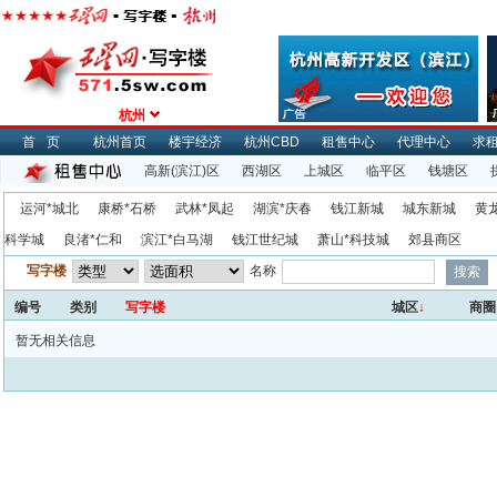
杭州
首页
杭州首页
楼宇经济
杭州CBD
租售中心
代理中心
求
高新(滨江)区
西湖区
上城区
临平区
钱塘区
运河*城北
康桥*石桥
武林*凤起
湖滨*庆春
钱江新城
城东新城
黄
科学城
良渚*仁和
滨江*白马湖
钱江世纪城
萧山*科技城
郊县商区
写字楼
名称
编号
类别
写字楼
城区
↓
商圈
暂无相关信息