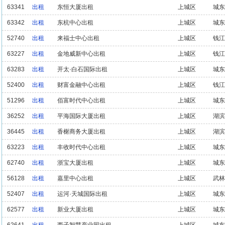
63341
出租
东恒大厦出租
上城区
城东
63342
出租
东杭中心出租
上城区
城东
52740
出租
来福士中心出租
上城区
钱江
63227
出租
金地威新中心出租
上城区
钱江
63283
出租
开太·白石国际出租
上城区
城东
52400
出租
财富金融中心出租
上城区
钱江
51296
出租
佰富时代中心出租
上城区
城东
36252
出租
平海国际大厦出租
上城区
湖滨
36445
出租
香榭商务大厦出租
上城区
湖滨
63223
出租
丰收时代中心出租
上城区
城东
62740
出租
浙宝大厦出租
上城区
城东
56128
出租
嘉里中心出租
上城区
武林
52407
出租
运河·天城国际出租
上城区
城东
62577
出租
新业大厦出租
上城区
城东