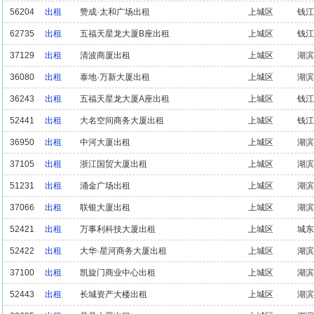
56204
出租
赞成·太和广场出租
上城区
钱江
62735
出租
五福天星龙大厦B座出租
上城区
钱江
37129
出租
清波商厦出租
上城区
湖滨
36080
出租
泰地·万新大厦出租
上城区
湖滨
36243
出租
五福天星龙大厦A座出租
上城区
钱江
52441
出租
大名空间商务大厦出租
上城区
钱江
36950
出租
中河大厦出租
上城区
湖滨
37105
出租
浙江国贸大厦出租
上城区
湖滨
51231
出租
涌金广场出租
上城区
湖滨
37066
出租
联银大厦出租
上城区
湖滨
52421
出租
万事利科技大厦出租
上城区
城东
52422
出租
大华·星河商务大厦出租
上城区
湖滨
37100
出租
凯旋门商业中心出租
上城区
湖滨
52443
出租
长城资产大楼出租
上城区
湖滨