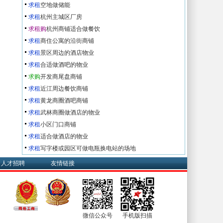
求租
空地做储能
求租
杭州主城区厂房
求租购
杭州商铺适合做餐饮
求租
商住公寓的沿街商铺
求租
景区周边的酒店物业
求租
合适做酒吧的物业
求购
开发商尾盘商铺
求租
近江周边餐饮商铺
求租
黄龙商圈酒吧商铺
求租
武林商圈做酒店的物业
求租
小区门口商铺
求租
适合做酒店的物业
求租
写字楼或园区可做电瓶换电站的场地
人才招聘
友情链接
微信公众号
手机版扫描