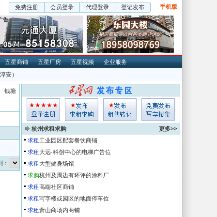
手机版
免费注册
会员登录
代理登录
登记发布
五星商铺
五星厂房
五星视频
企业服务
 淳安）
钱塘
杭州求租求购
更多>>
求租
工业园区配套餐饮商铺
求租
大远·科创中心的电梯广告位
转到：
求租
大型健身场馆
求购
杭州及周边有环评的涂料厂
求租
高端社区商铺
求租
写字楼或园区的地面停车位
求租
萧山商场内商铺