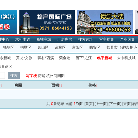
理中心
求租求购
商铺商城
厂房库房
搜索选址
写字楼集
产业园集
钱塘区
拱墅区
萧山区
余杭区
富阳区
临安区
郊县市
（建德 桐庐
东新城
黄龙*文教
蒋村*西溪
紫金港
留下*之江
临平新城
未来科技城
郊县商区
写字楼
商铺
杭州商圈图
区
↓
商圈
面积
↑↓
价格
↓
共:
0
条记录 当前:
1
/0页 [首页] [上一页] [下一页] [末页] 