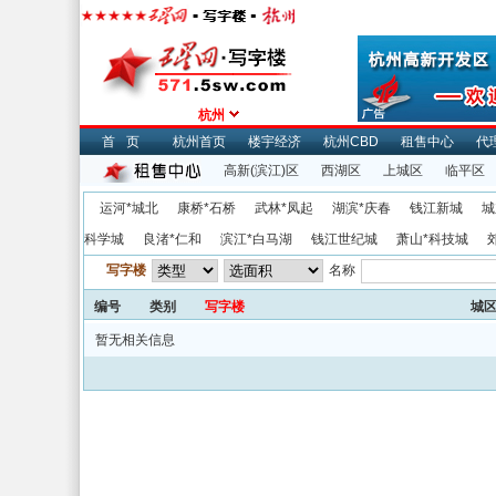
杭州
首页
杭州首页
楼宇经济
杭州CBD
租售中心
代
高新(滨江)区
西湖区
上城区
临平区
运河*城北
康桥*石桥
武林*凤起
湖滨*庆春
钱江新城
城
科学城
良渚*仁和
滨江*白马湖
钱江世纪城
萧山*科技城
写字楼
名称
编号
类别
写字楼
城
暂无相关信息