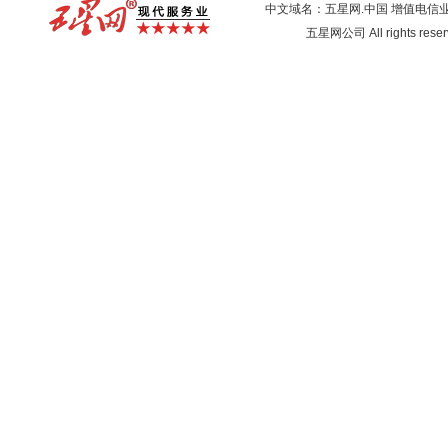
中文域名：五星网.中国
增值电信
五星网公司 All rights res