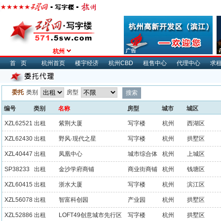
杭州
首页
杭州首页
楼宇经济
杭州CBD
租售中心
代理中心
求
委托
类别
房型
编号
类别
名称
房型
城市
城区
XZL62521
出租
紫荆大厦
写字楼
杭州
西湖区
XZL62430
出租
野风·现代之星
写字楼
杭州
拱墅区
XZL40447
出租
凤凰中心
城市综合体
杭州
上城区
SP38233
出租
金沙学府商铺
商业街商铺
杭州
钱塘区
XZL60415
出租
浙水大厦
写字楼
杭州
滨江区
XZL56078
出租
智富科创园
产业园
杭州
拱墅区
XZL52886
出租
LOFT49创意城市先行区
写字楼
杭州
拱墅区