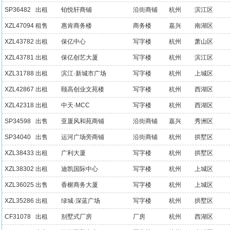
SP36482
出租
铂悦轩商铺
沿街商铺
杭州
滨江区
XZL47094
租售
惠肯商务楼
商务楼
嘉兴
南湖区
XZL43782
出租
保亿中心
写字楼
杭州
萧山区
XZL43781
出租
保亿创艺大厦
写字楼
杭州
滨江区
XZL31788
出租
滨江·新城市广场
写字楼
杭州
上城区
XZL42867
出租
颐高创业文苑楼
写字楼
杭州
西湖区
XZL42318
出租
中天·MCC
写字楼
杭州
西湖区
SP34598
出售
亚厦风和苑商铺
沿街商铺
嘉兴
秀洲区
SP34040
出售
运河广场旁商铺
沿街商铺
杭州
拱墅区
XZL38433
出租
广利大厦
写字楼
杭州
拱墅区
XZL38302
出租
迪凯国际中心
写字楼
杭州
上城区
XZL36025
出售
香榭商务大厦
写字楼
杭州
上城区
XZL35286
出租
绿城·深蓝广场
写字楼
杭州
拱墅区
CF31078
出租
别墅式厂房
厂房
杭州
西湖区