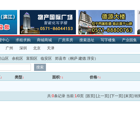
理中心
求租求购
商铺商城
厂房库房
搜索选址
写字楼集
产业园集
广州
深圳
北京
天津
萧山区
余杭区
富阳区
临安区
郊县市
（桐庐 建德 淳安）
区
↓
类型
↓
面积
↑↓
价格
↑↓
共:
0
条记录 当前:
1
/0页 [首页] [上一页] [下一页] [末页] 