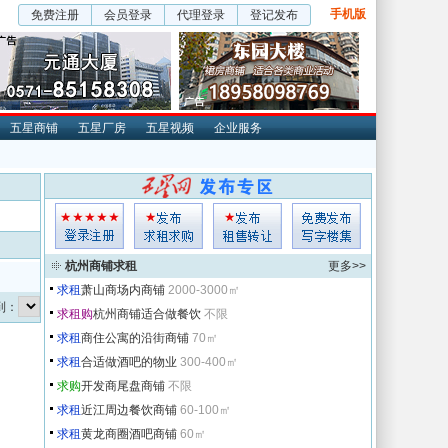
手机版
免费注册
会员登录
代理登录
登记发布
五星商铺
五星厂房
五星视频
企业服务
杭州商铺求租
更多>>
求租
萧山商场内商铺
2000-3000㎡
转到：
求租购
杭州商铺适合做餐饮
不限
求租
商住公寓的沿街商铺
70㎡
求租
合适做酒吧的物业
300-400㎡
求购
开发商尾盘商铺
不限
求租
近江周边餐饮商铺
60-100㎡
求租
黄龙商圈酒吧商铺
60㎡