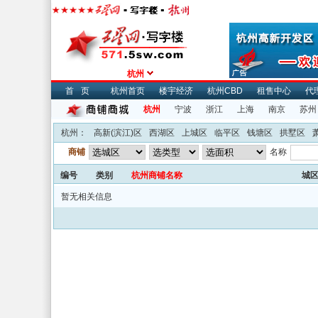
杭州
首页
杭州首页
楼宇经济
杭州CBD
租售中心
代
杭州
宁波
浙江
上海
南京
苏州
杭州：
高新(滨江)区
西湖区
上城区
临平区
钱塘区
拱墅区
商铺
名称
编号
类别
杭州商铺名称
城
暂无相关信息