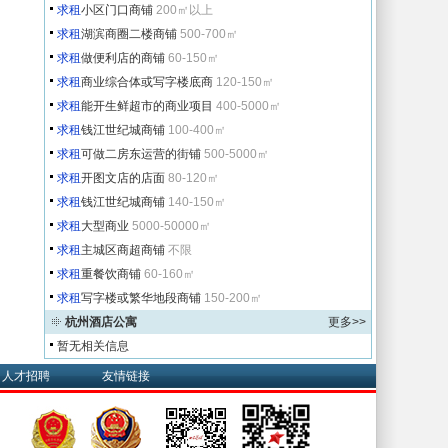
求租
小区门口商铺
200㎡以上
求租
湖滨商圈二楼商铺
500-700㎡
求租
做便利店的商铺
60-150㎡
求租
商业综合体或写字楼底商
120-150㎡
求租
能开生鲜超市的商业项目
400-5000㎡
求租
钱江世纪城商铺
100-400㎡
求租
可做二房东运营的街铺
500-5000㎡
求租
开图文店的店面
80-120㎡
求租
钱江世纪城商铺
140-150㎡
求租
大型商业
5000-50000㎡
求租
主城区商超商铺
不限
求租
重餐饮商铺
60-160㎡
求租
写字楼或繁华地段商铺
150-200㎡
杭州酒店公寓
更多>>
暂无相关信息
人才招聘
友情链接