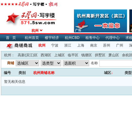
杭州
首页
杭州首页
楼宇经济
杭州CBD
租售中心
代理中心
求
杭州
宁波
浙江
上海
南京
苏州
广州
杭州：
高新(滨江)区
西湖区
上城区
临平区
钱塘区
拱墅区
萧山区
余杭
商铺
名称
编号
类别
杭州商铺名称
城区
↓
类型
暂无相关信息