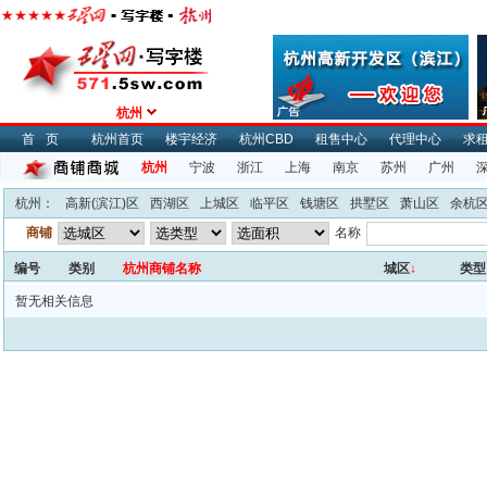
杭州
首页
杭州首页
楼宇经济
杭州CBD
租售中心
代理中心
求
杭州
宁波
浙江
上海
南京
苏州
广州
杭州：
高新(滨江)区
西湖区
上城区
临平区
钱塘区
拱墅区
萧山区
余杭
商铺
名称
编号
类别
杭州商铺名称
城区
↓
类型
暂无相关信息