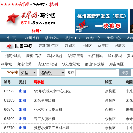
杭州
首页
杭州首页
楼宇经济
杭州CBD
租售中心
代理中心
求
高新(滨江)区
西湖区
上城区
临平区
钱塘区
运河*城北
康桥*石桥
武林*凤起
湖滨*庆春
钱江新城
城东新城
黄
科学城
良渚*仁和
滨江*白马湖
钱江世纪城
萧山*科技城
郊县商区
写字楼
名称
编号
类别
写字楼
城区
↓
商圈
62772
出租
华润·杭珹未来中心出租
余杭区
未来
63285
出租
未来星宸出租
余杭区
未来
60546
出租
丽水数字大厦出租
余杭区
未来
62566
出租
高巨大厦出租
余杭区
未来
62770
出租
梦想小镇互联网村出租
余杭区
未来