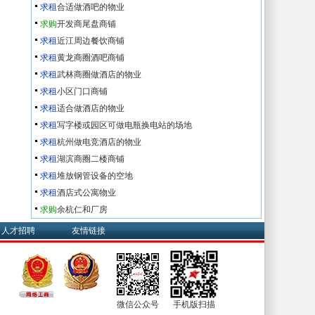
求租
合适做酒吧的物业
求购
开发商尾盘商铺
求租
近江周边餐饮商铺
求租
黄龙商圈酒吧商铺
求租
武林商圈做酒店的物业
求租
小区门口商铺
求租
适合做酒店的物业
求租
写字楼或园区可做电瓶换电站的场地
求租
杭州做电竞酒店的物业
求租
湖滨商圈二楼商铺
求租
堆放钢管设备的空地
求租
酒店式公寓物业
求购
余杭仁和厂房
人才招聘
友情链接
微信公众号
手机版扫描