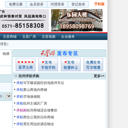
手机版
免费注册
会员登录
代理登录
登记发布
五星商铺
五星厂房
五星视频
企业服务
 淳安）
钱塘
杭州求租求购
更多>>
求租
写字楼或园区的地面停车位
求租
萧山商场内商铺
转到：
求租
空地做储能
求租
杭州主城区厂房
求租购
杭州商铺适合做餐饮
求租
商住公寓的沿街商铺
求租
景区周边的酒店物业