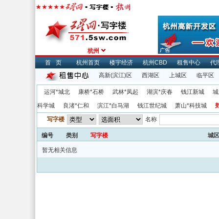
杭州
首页
杭州首页
楼宇经济
杭州CBD
租售中心
代
高新(滨江)区
西湖区
上城区
临平区
运河*城北
康桥*石桥
武林*凤起
湖滨*庆春
钱江新城
城
科学城
良渚*仁和
滨江*白马湖
钱江世纪城
萧山*科技城
写字楼
名称
编号
类别
写字楼
城
暂无相关信息