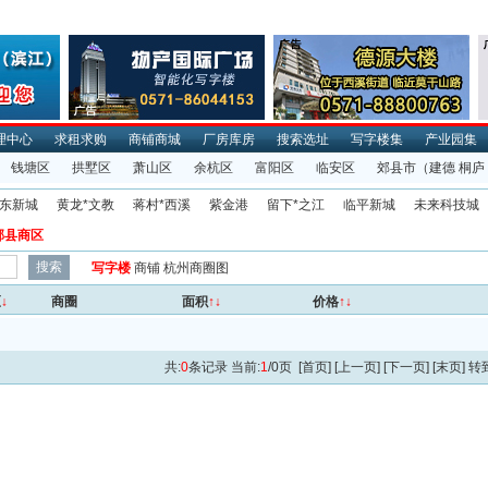
理中心
求租求购
商铺商城
厂房库房
搜索选址
写字楼集
产业园集
钱塘区
拱墅区
萧山区
余杭区
富阳区
临安区
郊县市
（建德 桐庐
东新城
黄龙*文教
蒋村*西溪
紫金港
留下*之江
临平新城
未来科技城
郊县商区
写字楼
商铺
杭州商圈图
区
↓
商圈
面积
↑↓
价格
↑↓
共:
0
条记录 当前:
1
/0页 [首页] [上一页] [下一页] [末页] 