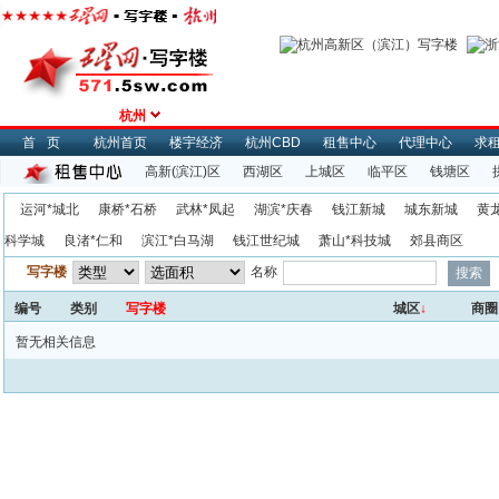
杭州
首页
杭州首页
楼宇经济
杭州CBD
租售中心
代理中心
求
高新(滨江)区
西湖区
上城区
临平区
钱塘区
运河*城北
康桥*石桥
武林*凤起
湖滨*庆春
钱江新城
城东新城
黄
科学城
良渚*仁和
滨江*白马湖
钱江世纪城
萧山*科技城
郊县商区
写字楼
名称
编号
类别
写字楼
城区
↓
商圈
暂无相关信息